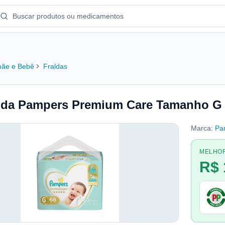
ãe e Bebê
Fraldas
lda Pampers Premium Care Tamanho G 
Marca:
Pa
MELHO
R$ 