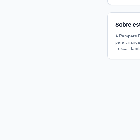
Sobre es
A Pampers Pr
para criança
fresca. Tamb
Compare preços de medicamentos e produtos de farmácia