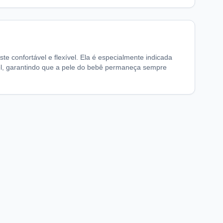
e confortável e flexível. Ela é especialmente indicada
ável, garantindo que a pele do bebê permaneça sempre
chaFarma
Informações legais
nício
Termos de Uso