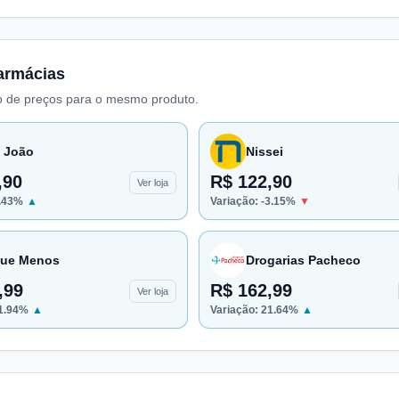
armácias
 de preços para o mesmo produto.
 João
Nissei
,90
R$ 122,90
Ver loja
.43
%
▲
Variação:
-3.15
%
▼
ue Menos
Drogarias Pacheco
,99
R$ 162,99
Ver loja
1.94
%
▲
Variação:
21.64
%
▲