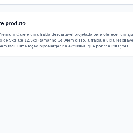
te produto
emium Care é uma fralda descartável projetada para oferecer um ajust
s de 9kg até 12,5kg (tamanho G). Além disso, a fralda é ultra respir
ém inclui uma loção hipoalergênica exclusiva, que previne irritações.
A
I