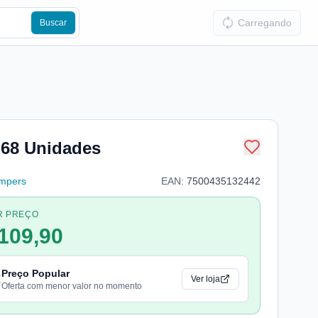
Carregando
Buscar
68 Unidades
mpers
EAN:
7500435132442
R PREÇO
109,90
Preço Popular
Ver loja
Oferta com menor valor no momento