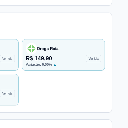
Droga Raia
R$ 149,90
Ver loja
Ver loja
Variação:
0.00
%
▲
Ver loja