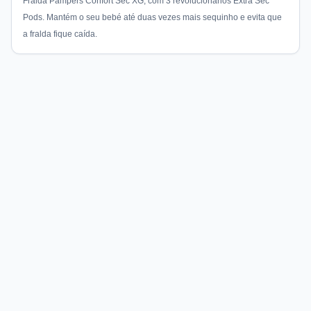
Fralda Pampers Confort Sec XG, com 3 revolucionários Extra Sec
Pods. Mantém o seu bebé até duas vezes mais sequinho e evita que
a fralda fique caída.