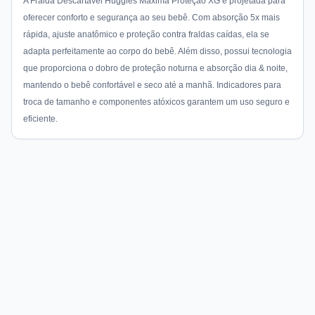
A Fralda Descartável Huggies Máxima Proteção XG é projetada para
oferecer conforto e segurança ao seu bebê. Com absorção 5x mais
rápida, ajuste anatômico e proteção contra fraldas caídas, ela se
adapta perfeitamente ao corpo do bebê. Além disso, possui tecnologia
que proporciona o dobro de proteção noturna e absorção dia & noite,
mantendo o bebê confortável e seco até a manhã. Indicadores para
troca de tamanho e componentes atóxicos garantem um uso seguro e
eficiente.