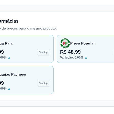
armácias
 de preços para o mesmo produto.
ga Raia
Preço Popular
99
R$ 48,99
Ver loja
.00
%
▲
Variação:
0.00
%
▲
garias Pacheco
99
Ver loja
.00
%
▲