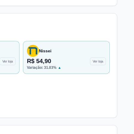
Nissei
R$ 54,90
Ver loja
Ver loja
Variação:
31.03
%
▲