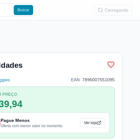
Carregando
Buscar
idades
ggies
EAN:
7896007551095
R PREÇO
39,94
Pague Menos
Ver loja
Oferta com menor valor no momento