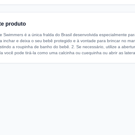
te produto
le Swimmers é a única fralda do Brasil desenvolvida especialmente pa
da inchar e deixa o seu bebê protegido e à vontade para brincar no ma
stindo a roupinha de banho do bebê. 2. Se necessário, utilize a abertur
lda você pode tirá-la como uma calcinha ou cuequinha ou abrir as lat
A