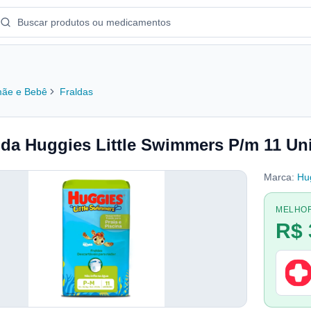
ãe e Bebê
Fraldas
lda Huggies Little Swimmers P/m 11 Un
Marca:
Hu
MELHO
R$ 