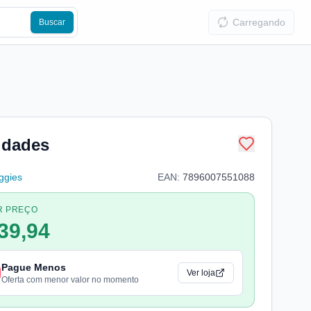
Carregando
Buscar
idades
ggies
EAN:
7896007551088
R PREÇO
39,94
Pague Menos
Ver loja
Oferta com menor valor no momento