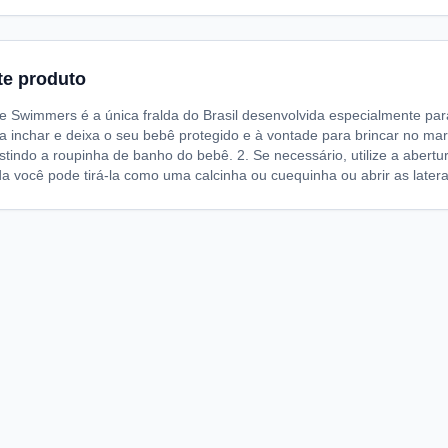
te produto
le Swimmers é a única fralda do Brasil desenvolvida especialmente pa
da inchar e deixa o seu bebê protegido e à vontade para brincar no ma
stindo a roupinha de banho do bebê. 2. Se necessário, utilize a abertur
lda você pode tirá-la como uma calcinha ou cuequinha ou abrir as lat
A