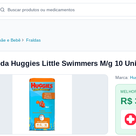
ãe e Bebê
Fraldas
lda Huggies Little Swimmers M/g 10 Un
Marca:
Hu
MELHO
R$ 