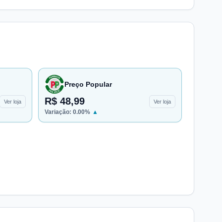
Preço Popular
R$ 48,99
Ver loja
Ver loja
Variação:
0.00
%
▲