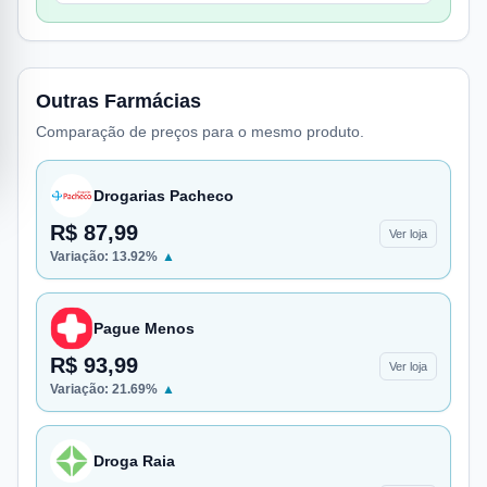
Outras Farmácias
Comparação de preços para o mesmo produto.
Drogarias Pacheco
R$ 87,99
Ver loja
Variação:
13.92
%
▲
Pague Menos
R$ 93,99
Ver loja
Variação:
21.69
%
▲
Droga Raia