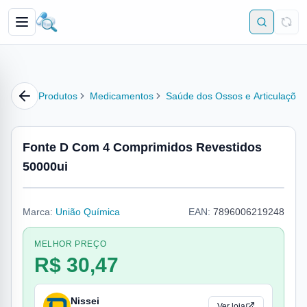
Produtos
Medicamentos
Saúde dos Ossos e Articulações
Fonte D Com 4 Comprimidos Revestidos
50000ui
Marca:
União Química
EAN:
7896006219248
MELHOR PREÇO
R$ 30,47
Nissei
Ver loja