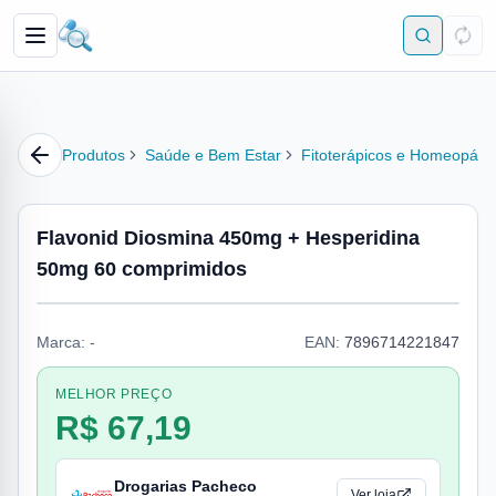
Produtos
Saúde e Bem Estar
Fitoterápicos e Homeopátic
Flavonid Diosmina 450mg + Hesperidina
50mg 60 comprimidos
Marca:
-
EAN:
7896714221847
MELHOR PREÇO
R$ 67,19
Drogarias Pacheco
Ver loja