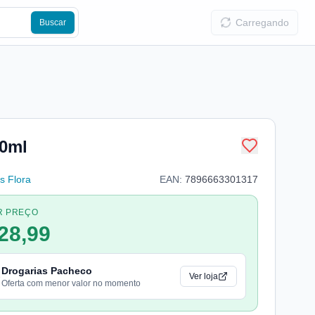
Carregando
Buscar
30ml
s Flora
EAN:
7896663301317
R PREÇO
28,99
Drogarias Pacheco
Ver loja
Oferta com menor valor no momento