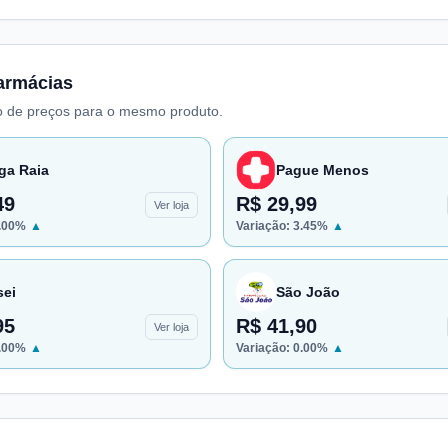
armácias
 de preços para o mesmo produto.
ga Raia
Pague Menos
49
R$ 29,99
Ver loja
.00
%
▲
Variação:
3.45
%
▲
sei
São João
95
R$ 41,90
Ver loja
.00
%
▲
Variação:
0.00
%
▲