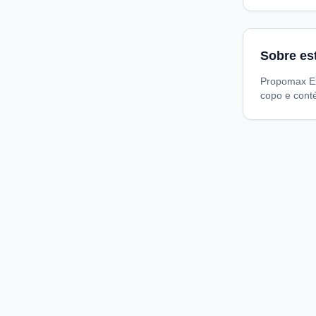
Sobre es
Propomax Ext
copo e cont
Compare preços de medicamentos e produtos de farmácia
online. Encontre ofertas e compre direto na loja oficial.