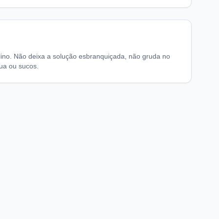
alino. Não deixa a solução esbranquiçada, não gruda no
ua ou sucos.
chaFarma
Informações legais
nício
Termos de Uso
obre nós
Política de Privacidade