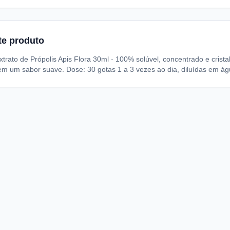
te produto
rato de Própolis Apis Flora 30ml - 100% solúvel, concentrado e crist
ém um sabor suave. Dose: 30 gotas 1 a 3 vezes ao dia, diluídas em ág
A
I
S