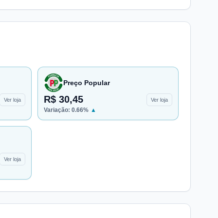
Preço Popular
R$ 30,45
Ver loja
Ver loja
Variação:
0.66
%
▲
Ver loja