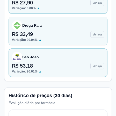
R$ 27,90
Ver loja
Variação:
0.00
%
▲
Droga Raia
R$ 33,49
Ver loja
Variação:
20.04
%
▲
São João
R$ 53,18
Ver loja
Variação:
90.61
%
▲
Histórico de preços (30 dias)
Evolução diária por farmácia.