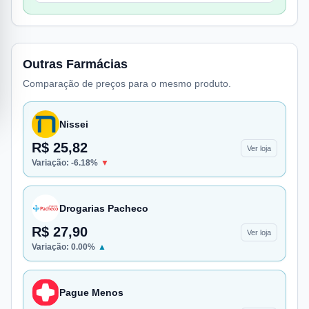
Outras Farmácias
Comparação de preços para o mesmo produto.
Nissei
R$ 25,82
Ver loja
Variação:
-6.18
%
▼
Drogarias Pacheco
R$ 27,90
Ver loja
Variação:
0.00
%
▲
Pague Menos