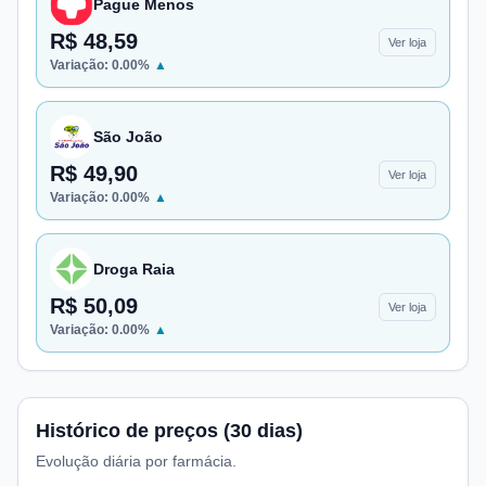
Pague Menos
R$ 48,59
Ver loja
Variação:
0.00
%
▲
São João
R$ 49,90
Ver loja
Variação:
0.00
%
▲
Droga Raia
R$ 50,09
Ver loja
Variação:
0.00
%
▲
Histórico de preços (30 dias)
Evolução diária por farmácia.