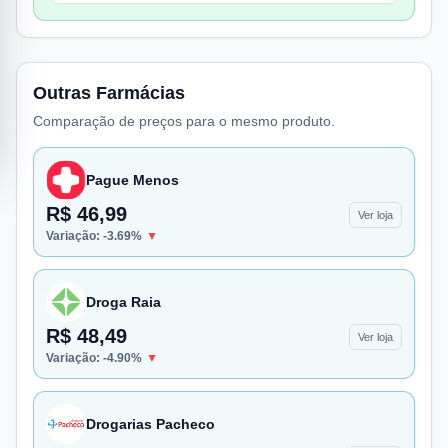
Outras Farmácias
Comparação de preços para o mesmo produto.
Pague Menos
R$ 46,99
Ver loja
Variação:
-3.69
%
▼
Droga Raia
R$ 48,49
Ver loja
Variação:
-4.90
%
▼
Drogarias Pacheco