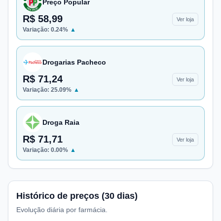
Preço Popular
R$ 58,99
Ver loja
Variação:
0.24
%
▲
Drogarias Pacheco
R$ 71,24
Ver loja
Variação:
25.09
%
▲
Droga Raia
R$ 71,71
Ver loja
Variação:
0.00
%
▲
Histórico de preços (30 dias)
Evolução diária por farmácia.