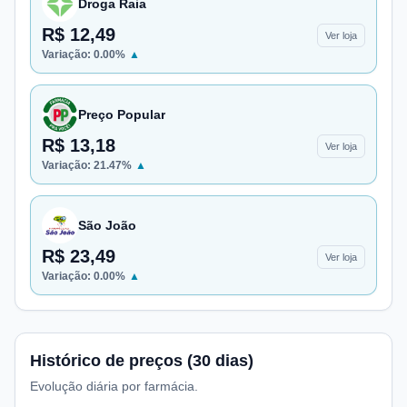
Droga Raia
R$ 12,49
Ver loja
Variação:
0.00
%
▲
Preço Popular
R$ 13,18
Ver loja
Variação:
21.47
%
▲
São João
R$ 23,49
Ver loja
Variação:
0.00
%
▲
Histórico de preços (30 dias)
Evolução diária por farmácia.