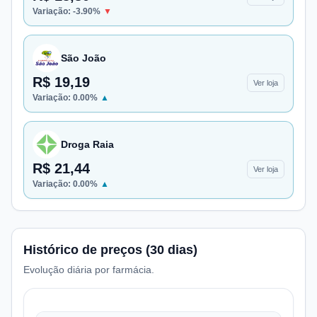
Variação:
-3.90
%
▼
São João
R$ 19,19
Ver loja
Variação:
0.00
%
▲
Droga Raia
R$ 21,44
Ver loja
Variação:
0.00
%
▲
Histórico de preços (30 dias)
Evolução diária por farmácia.