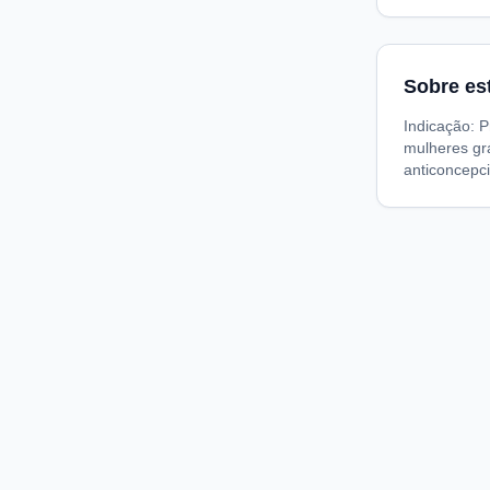
Sobre es
Indicação: 
mulheres gr
anticoncepci
Compare preços de medicamentos e produtos de farmácia