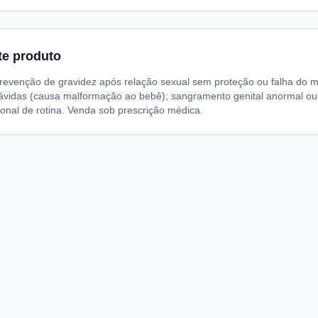
te produto
Prevenção de gravidez após relação sexual sem proteção ou falha do 
ávidas (causa malformação ao bebê); sangramento genital anormal o
onal de rotina. Venda sob prescrição médica.
A
I