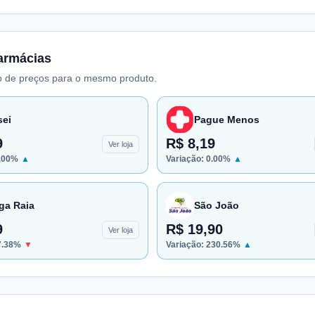
armácias
 de preços para o mesmo produto.
sei
Pague Menos
9
R$ 8,19
Ver loja
.00
%
▲
Variação:
0.00
%
▲
ga Raia
São João
9
R$ 19,90
Ver loja
7.38
%
▼
Variação:
230.56
%
▲