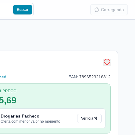
Carregando
Buscar
med
EAN:
7896523216812
R PREÇO
5,69
Drogarias Pacheco
Ver loja
Oferta com menor valor no momento