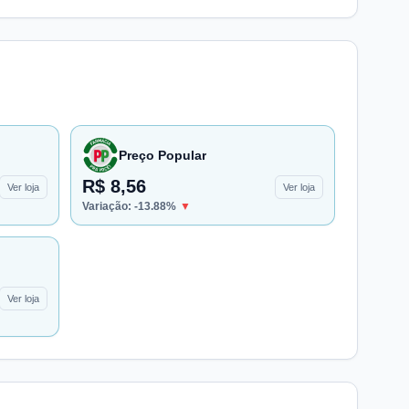
Preço Popular
R$ 8,56
Ver loja
Ver loja
Variação:
-13.88
%
▼
Ver loja