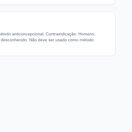
método anticoncepcional. Contraindicação: Homens;
u desconhecido. Não deve ser usado como método
chaFarma
Informações legais
nício
Termos de Uso