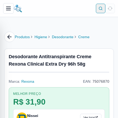
Produtos
Higiene
Desodorante
Creme
Desodorante Antitranspirante Creme
Rexona Clinical Extra Dry 96h 58g
Marca:
Rexona
EAN:
75076870
MELHOR PREÇO
R$ 31,90
Nissei
Ver loja