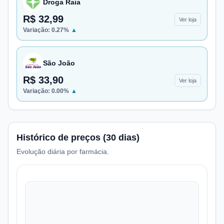
Droga Raia
R$ 32,99
Ver loja
Variação:
0.27
%
▲
São João
R$ 33,90
Ver loja
Variação:
0.00
%
▲
Histórico de preços (30 dias)
Evolução diária por farmácia.