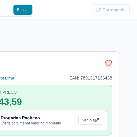
Carregando
Buscar
rofarma
EAN:
7891317136468
R PREÇO
43,59
Drogarias Pacheco
Ver loja
Oferta com menor valor no momento