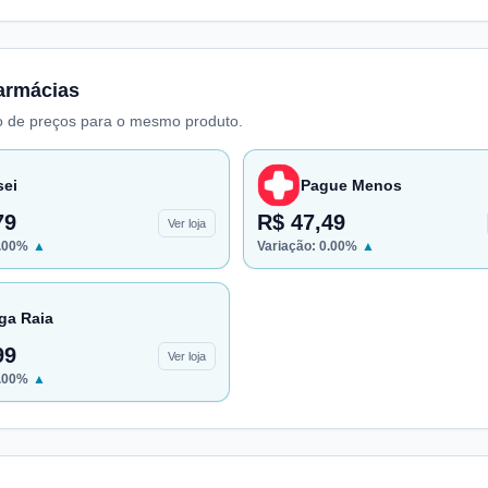
armácias
 de preços para o mesmo produto.
sei
Pague Menos
79
R$ 47,49
Ver loja
.00
%
▲
Variação:
0.00
%
▲
ga Raia
99
Ver loja
.00
%
▲