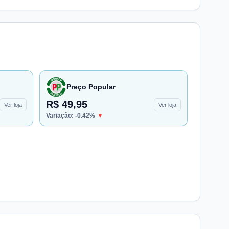
Preço Popular
R$ 49,95
Ver loja
Ver loja
Variação:
-0.42
%
▼