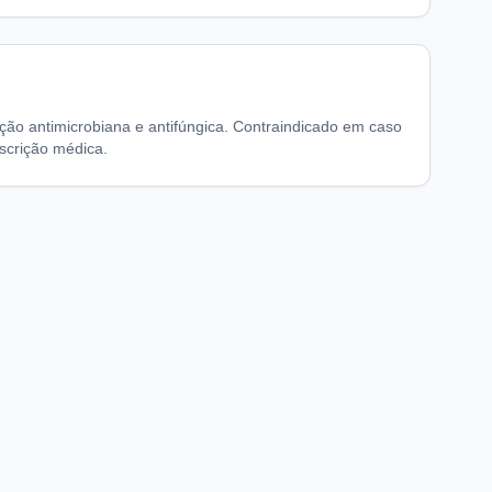
Ação antimicrobiana e antifúngica. Contraindicado em caso
scrição médica.
chaFarma
Informações legais
nício
Termos de Uso
obre nós
Política de Privacidade