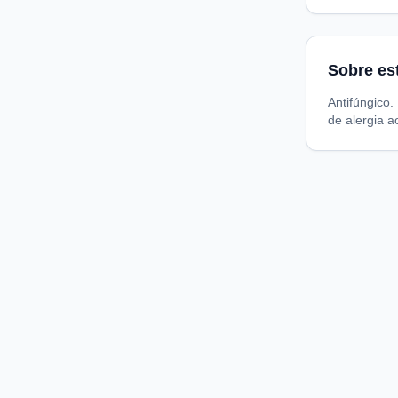
Sobre es
Antifúngico.
de alergia 
Compare preços de medicamentos e produtos de farmácia
online. Encontre ofertas e compre direto na loja oficial.