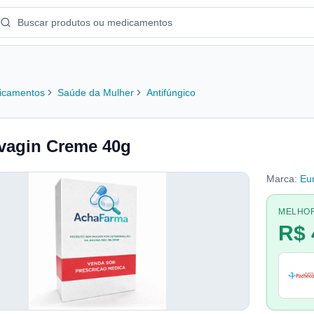
icamentos
Saúde da Mulher
Antifúngico
vagin Creme 40g
Marca:
Eu
MELHO
R$ 