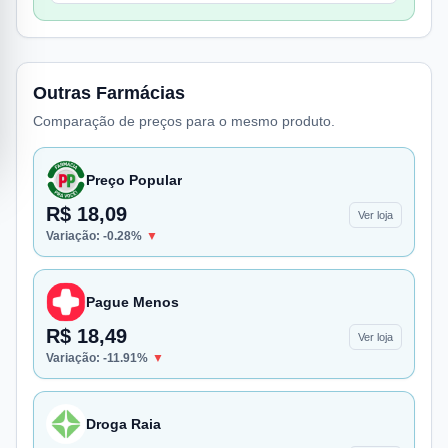
Outras Farmácias
Comparação de preços para o mesmo produto.
Preço Popular
R$ 18,09
Ver loja
Variação:
-0.28
%
▼
Pague Menos
R$ 18,49
Ver loja
Variação:
-11.91
%
▼
Droga Raia