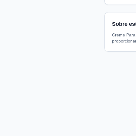
Sobre es
Creme Para P
proporcionan
Compare preços de medicamentos e produtos de farmácia
online. Encontre ofertas e compre direto na loja oficial.