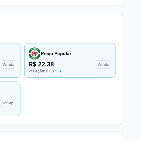
Preço Popular
R$ 22,38
Ver loja
Ver loja
Variação:
0.00
%
▲
Ver loja