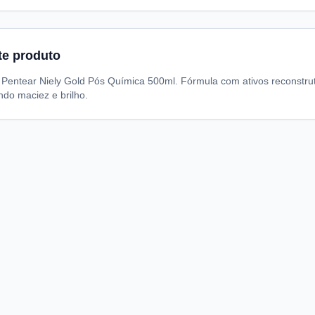
te produto
entear Niely Gold Pós Química 500ml. Fórmula com ativos reconstrutor
do maciez e brilho.
A
I
S