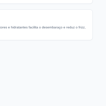
es e hidratantes facilita o desembaraço e reduz o frizz,
chaFarma
Informações legais
nício
Termos de Uso
obre nós
Política de Privacidade