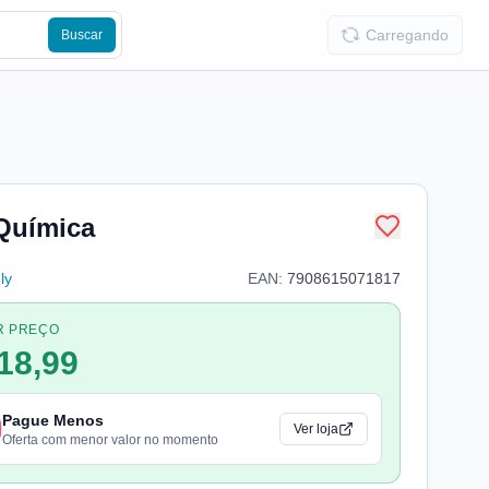
Carregando
Buscar
 Química
ly
EAN:
7908615071817
R PREÇO
18,99
Pague Menos
Ver loja
Oferta com menor valor no momento