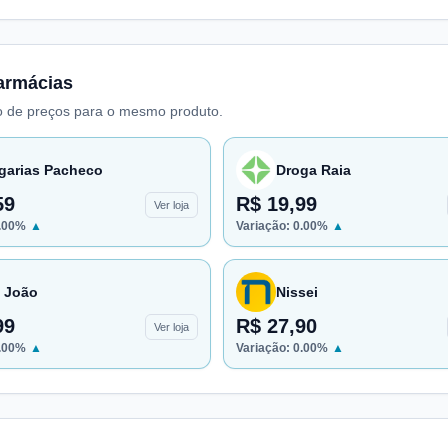
armácias
 de preços para o mesmo produto.
garias Pacheco
Droga Raia
59
R$ 19,99
Ver loja
.00
%
▲
Variação:
0.00
%
▲
 João
Nissei
99
R$ 27,90
Ver loja
.00
%
▲
Variação:
0.00
%
▲