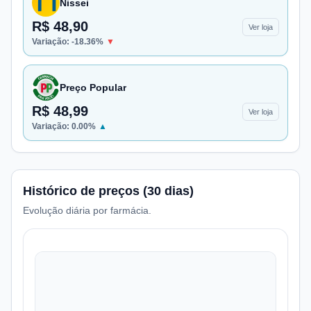
Nissei
R$ 48,90
Ver loja
Variação:
-18.36
%
▼
Preço Popular
R$ 48,99
Ver loja
Variação:
0.00
%
▲
Histórico de preços (30 dias)
Evolução diária por farmácia.