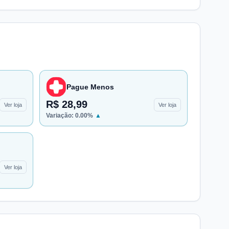
Pague Menos
R$ 28,99
Ver loja
Ver loja
Variação:
0.00
%
▲
Ver loja