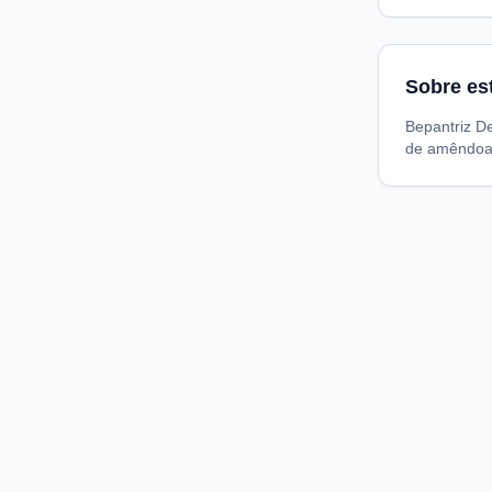
Sobre es
Bepantriz D
de amêndoa
Compare preços de medicamentos e produtos de farmácia
online. Encontre ofertas e compre direto na loja oficial.