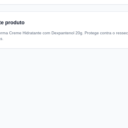
te produto
erma Creme Hidratante com Dexpantenol 20g. Protege contra o ressec
s.
A
I
S