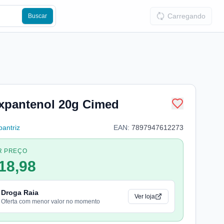
Carregando
Buscar
xpantenol 20g Cimed
antriz
EAN:
7897947612273
R PREÇO
18,98
Droga Raia
Ver loja
Oferta com menor valor no momento