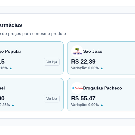
armácias
 de preços para o mesmo produto.
ço Popular
São João
15
R$ 22,39
Ver loja
.16
%
▲
Variação:
0.00
%
▲
sei
Drogarias Pacheco
90
R$ 55,47
Ver loja
0.25
%
▲
Variação:
0.00
%
▲