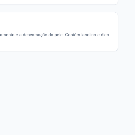
amento e a descamação da pele. Contém lanolina e óleo
chaFarma
Informações legais
nício
Termos de Uso
obre nós
Política de Privacidade