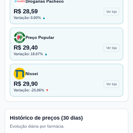
Drogarias Pacheco
R$ 28,59
Ver loja
Variação:
0.00
%
▲
Preço Popular
R$ 29,40
Ver loja
Variação:
18.07
%
▲
Nissei
R$ 29,90
Ver loja
Variação:
-25.06
%
▼
Histórico de preços (30 dias)
Evolução diária por farmácia.