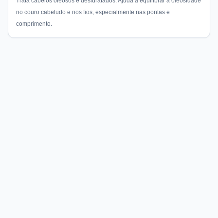
Trata cabelos oleosos e desidratados. Ajuda a equilibrar a oleosidade
no couro cabeludo e nos fios, especialmente nas pontas e
comprimento.