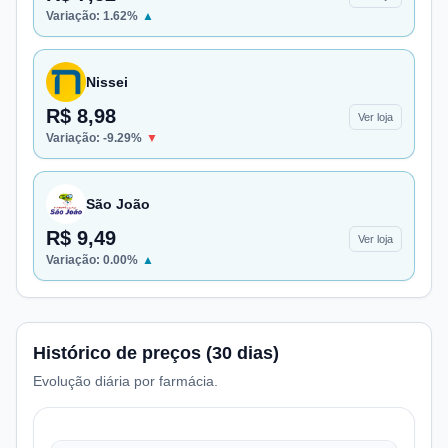
Variação:
1.62
%
▲
Nissei
R$ 8,98
Ver loja
Variação:
-9.29
%
▼
São João
R$ 9,49
Ver loja
Variação:
0.00
%
▲
Histórico de preços (30 dias)
Evolução diária por farmácia.