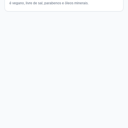
é vegano, livre de sal, parabenos e óleos minerais.
Compare preços de medicamentos e produtos de farmácia