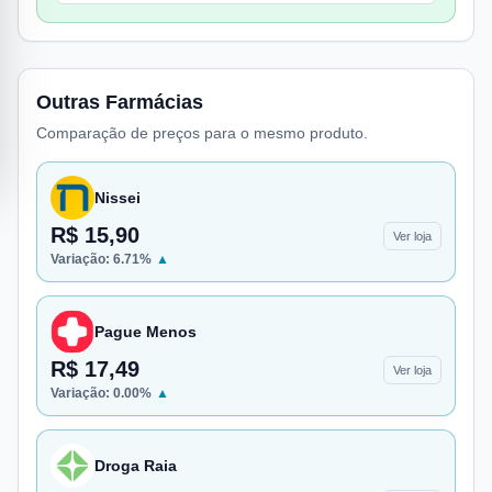
Outras Farmácias
Comparação de preços para o mesmo produto.
Nissei
R$ 15,90
Ver loja
Variação:
6.71
%
▲
Pague Menos
R$ 17,49
Ver loja
Variação:
0.00
%
▲
Droga Raia