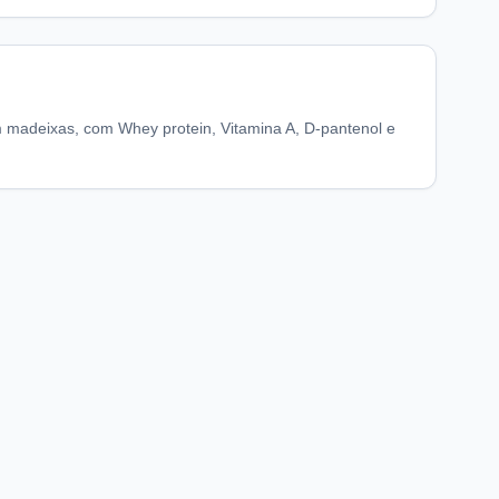
madeixas, com Whey protein, Vitamina A, D-pantenol e
chaFarma
Informações legais
nício
Termos de Uso
obre nós
Política de Privacidade