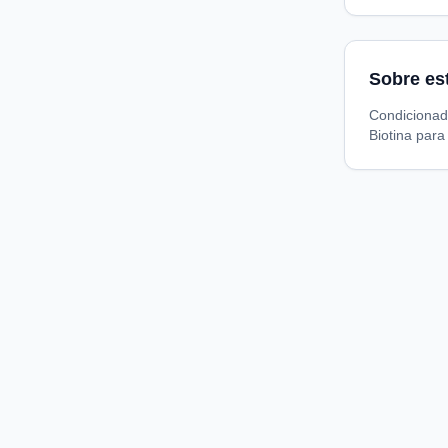
Sobre es
Condicionad
Biotina para
Compare preços de medicamentos e produtos de farmácia
online. Encontre ofertas e compre direto na loja oficial.