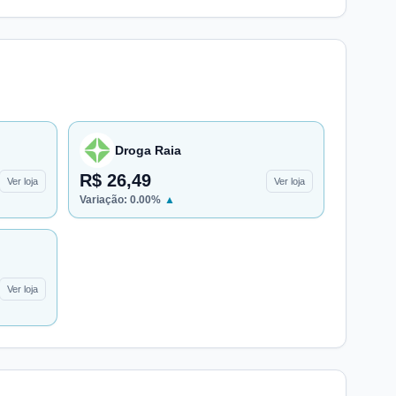
Droga Raia
R$ 26,49
Ver loja
Ver loja
Variação:
0.00
%
▲
Ver loja