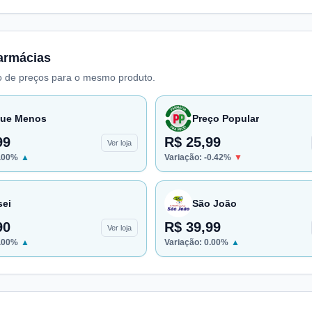
armácias
 de preços para o mesmo produto.
ue Menos
Preço Popular
99
R$ 25,99
Ver loja
.00
%
▲
Variação:
-0.42
%
▼
sei
São João
90
R$ 39,99
Ver loja
.00
%
▲
Variação:
0.00
%
▲