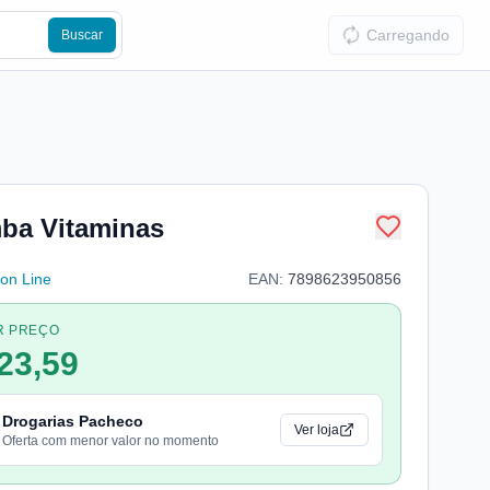
Carregando
Buscar
ba Vitaminas
lon Line
EAN:
7898623950856
R PREÇO
23,59
Drogarias Pacheco
Ver loja
Oferta com menor valor no momento