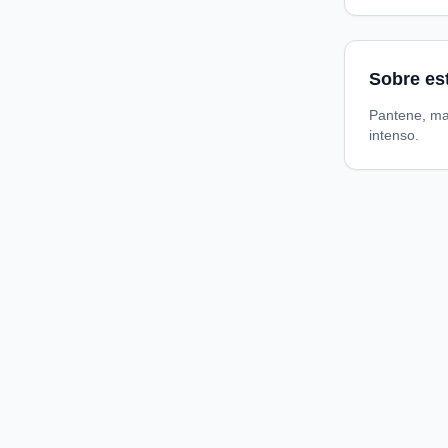
Sobre es
Pantene, ma
intenso.
Compare preços de medicamentos e produtos de farmácia
online. Encontre ofertas e compre direto na loja oficial.