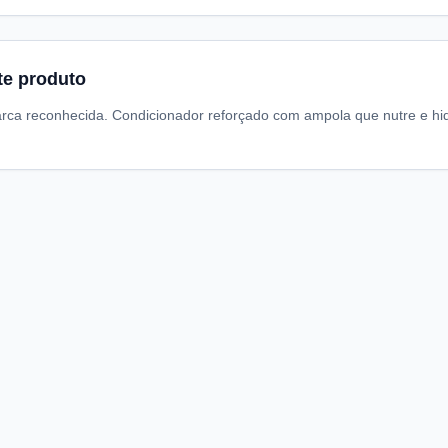
te produto
rca reconhecida. Condicionador reforçado com ampola que nutre e hid
A
I
S