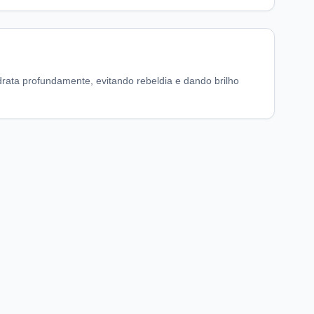
rata profundamente, evitando rebeldia e dando brilho
chaFarma
Informações legais
nício
Termos de Uso
obre nós
Política de Privacidade