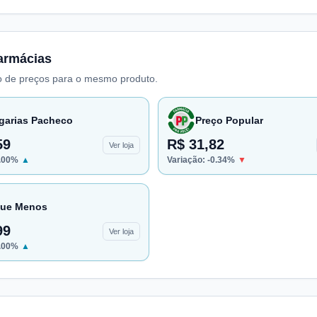
armácias
 de preços para o mesmo produto.
garias Pacheco
Preço Popular
59
R$ 31,82
Ver loja
.00
%
▲
Variação:
-0.34
%
▼
ue Menos
99
Ver loja
.00
%
▲