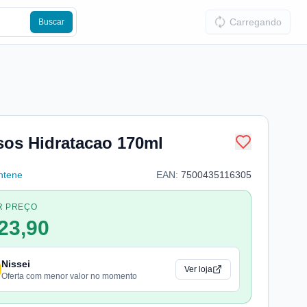
Carregando
Buscar
sos Hidratacao 170ml
ntene
EAN:
7500435116305
R PREÇO
23,90
Nissei
Ver loja
Oferta com menor valor no momento