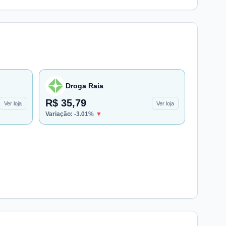
Droga Raia
R$ 35,79
Ver loja
Ver loja
Variação:
-3.01
%
▼