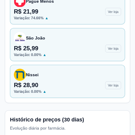
Pague Menos
R$ 21,99
Ver loja
Variação:
74.66
%
▲
São João
R$ 25,99
Ver loja
Variação:
0.00
%
▲
Nissei
R$ 28,90
Ver loja
Variação:
0.00
%
▲
Histórico de preços (30 dias)
Evolução diária por farmácia.