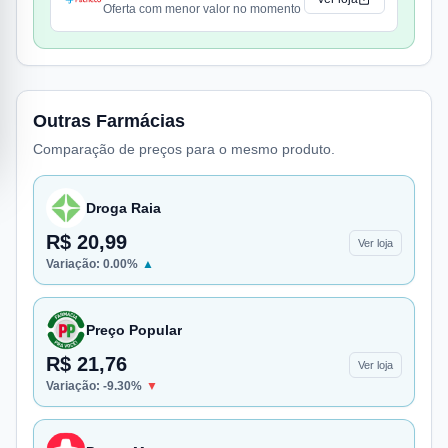
Oferta com menor valor no momento
Outras Farmácias
Comparação de preços para o mesmo produto.
Droga Raia
R$ 20,99
Ver loja
Variação:
0.00
%
▲
Preço Popular
R$ 21,76
Ver loja
Variação:
-9.30
%
▼