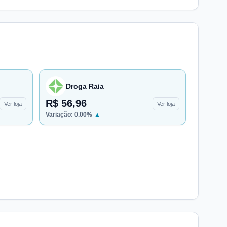
Droga Raia
R$ 56,96
Ver loja
Ver loja
Variação:
0.00
%
▲