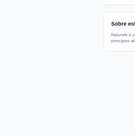
Sobre es
Naturetti é
princípios a
Compare preços de medicamentos e produtos de farmácia
online. Encontre ofertas e compre direto na loja oficial.