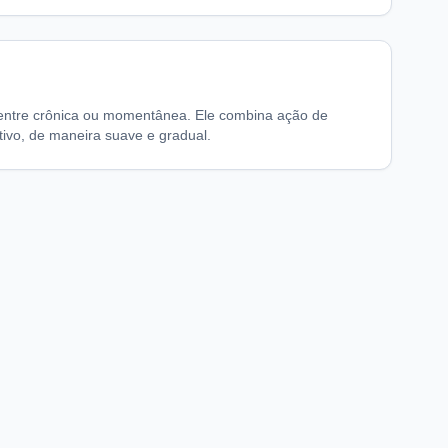
 ventre crônica ou momentânea. Ele combina ação de
ativo, de maneira suave e gradual.
chaFarma
Informações legais
nício
Termos de Uso
obre nós
Política de Privacidade