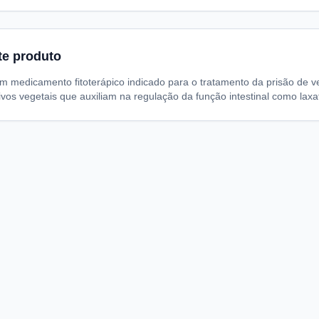
te produto
 um medicamento fitoterápico indicado para o tratamento da prisão de
tivos vegetais que auxiliam na regulação da função intestinal como lax
A
I
S