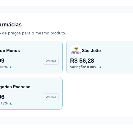
armácias
 de preços para o mesmo produto.
ue Menos
São João
99
R$ 56,28
Ver loja
.00
%
▲
Variação:
0.00
%
▲
garias Pacheco
96
Ver loja
.73
%
▲