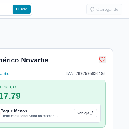
Carregando
Buscar
érico Novartis
artis
EAN:
7897595636195
R PREÇO
17,79
Pague Menos
Ver loja
Oferta com menor valor no momento