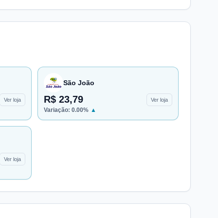
São João
R$ 23,79
Ver loja
Ver loja
Variação:
0.00
%
▲
Ver loja