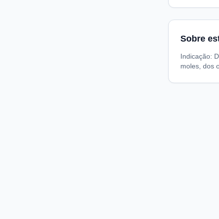
Sobre es
Indicação: D
moles, dos o
Compare preços de medicamentos e produtos de farmácia
online. Encontre ofertas e compre direto na loja oficial.