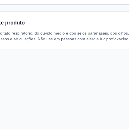
te produto
o tato respiratório, do ouvido médio e dos seios paranasais, dos olhos, 
ssos e articulações. Não use em pessoas com alergia à ciprofloxacino 
A
I
S