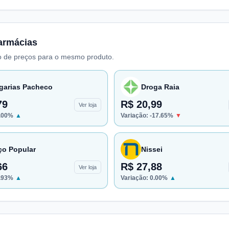
armácias
 de preços para o mesmo produto.
garias Pacheco
Droga Raia
79
R$ 20,99
Ver loja
.00
%
▲
Variação:
-17.65
%
▼
ço Popular
Nissei
66
R$ 27,88
Ver loja
.93
%
▲
Variação:
0.00
%
▲