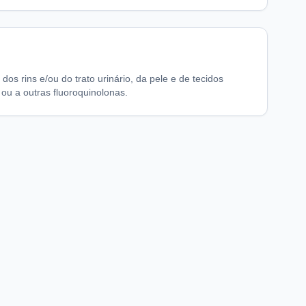
dos rins e/ou do trato urinário, da pele e de tecidos
ou a outras fluoroquinolonas.
chaFarma
Informações legais
nício
Termos de Uso
obre nós
Política de Privacidade