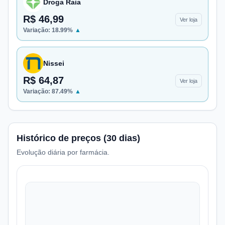
Droga Raia
R$ 46,99
Ver loja
Variação:
18.99
%
▲
Nissei
R$ 64,87
Ver loja
Variação:
87.49
%
▲
Histórico de preços (30 dias)
Evolução diária por farmácia.