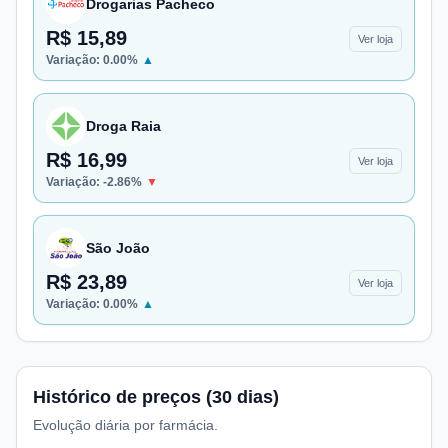
Drogarias Pacheco
R$ 15,89
Ver loja
Variação:
0.00
%
▲
Droga Raia
R$ 16,99
Ver loja
Variação:
-2.86
%
▼
São João
R$ 23,89
Ver loja
Variação:
0.00
%
▲
Histórico de preços (30 dias)
Evolução diária por farmácia.