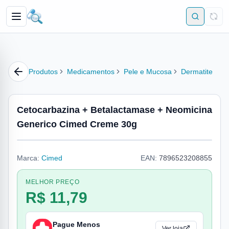
Produtos
Medicamentos
Pele e Mucosa
Dermatite
Cetocarbazina + Betalactamase + Neomicina
Generico Cimed Creme 30g
Marca:
Cimed
EAN:
7896523208855
MELHOR PREÇO
R$ 11,79
Pague Menos
Ver loja