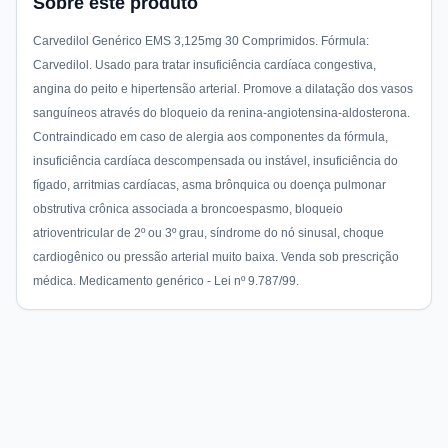
Sobre este produto
Carvedilol Genérico EMS 3,125mg 30 Comprimidos. Fórmula:
Carvedilol. Usado para tratar insuficiência cardíaca congestiva,
angina do peito e hipertensão arterial. Promove a dilatação dos vasos
sanguíneos através do bloqueio da renina-angiotensina-aldosterona.
Contraindicado em caso de alergia aos componentes da fórmula,
insuficiência cardíaca descompensada ou instável, insuficiência do
fígado, arritmias cardíacas, asma brônquica ou doença pulmonar
obstrutiva crônica associada a broncoespasmo, bloqueio
atrioventricular de 2º ou 3º grau, síndrome do nó sinusal, choque
cardiogênico ou pressão arterial muito baixa. Venda sob prescrição
médica. Medicamento genérico - Lei nº 9.787/99.