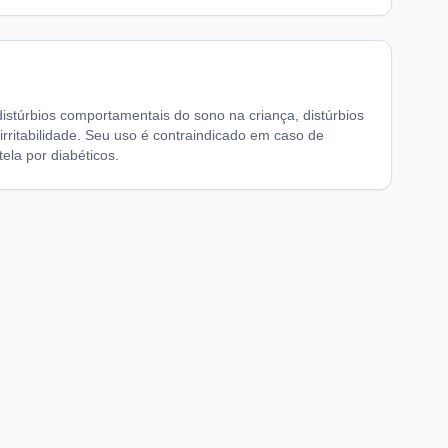
istúrbios comportamentais do sono na criança, distúrbios
irritabilidade. Seu uso é contraindicado em caso de
ela por diabéticos.
chaFarma
Informações legais
nício
Termos de Uso