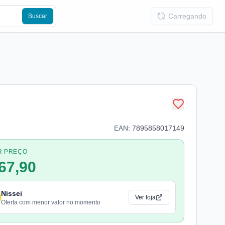
Carregando
Buscar
EAN:
7895858017149
R PREÇO
67,90
Nissei
Ver loja
Oferta com menor valor no momento