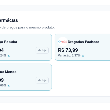
armácias
 de preços para o mesmo produto.
ço Popular
Drogarias Pacheco
94
R$ 73,99
Ver loja
.24
%
▲
Variação:
1.37
%
▲
ue Menos
99
Ver loja
.00
%
▲