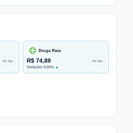
Droga Raia
R$ 74,89
Ver loja
Ver loja
Variação:
0.00
%
▲