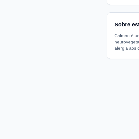
Sobre es
Calman é um
neurovegetat
alergia aos 
Compare preços de medicamentos e produtos de farmácia