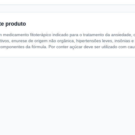
te produto
 medicamento fitoterápico indicado para o tratamento da ansiedade, d
ivos, enurese de origem não orgânica, hipertensões leves, insônias e 
componentes da fórmula. Por conter açúcar deve ser utilizado com caut
A
I