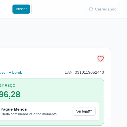
Carregando
Buscar
usch + Lomb
EAN:
0310119052440
R PREÇO
96,28
Pague Menos
Ver loja
Oferta com menor valor no momento