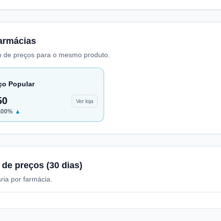
armácias
 de preços para o mesmo produto.
ço Popular
50
Ver loja
.00
%
▲
 de preços (30 dias)
ria por farmácia.