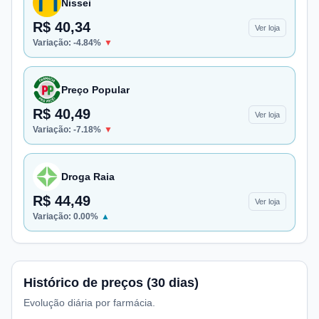
Nissei
R$ 40,34
Ver loja
Variação:
-4.84
%
▼
Preço Popular
R$ 40,49
Ver loja
Variação:
-7.18
%
▼
Droga Raia
R$ 44,49
Ver loja
Variação:
0.00
%
▲
Histórico de preços (30 dias)
Evolução diária por farmácia.