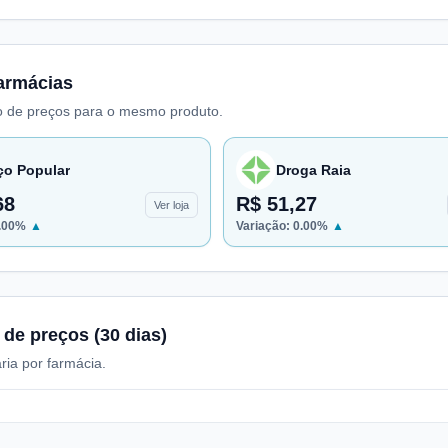
armácias
 de preços para o mesmo produto.
ço Popular
Droga Raia
68
R$ 51,27
Ver loja
.00
%
▲
Variação:
0.00
%
▲
 de preços (30 dias)
ria por farmácia.