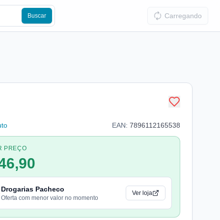
Carregando
Buscar
uto
EAN:
7896112165538
R PREÇO
46,90
Drogarias Pacheco
Ver loja
Oferta com menor valor no momento