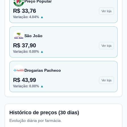
Preço Popular
R$ 33,76
Ver loja
Variação:
4.04
%
▲
São João
R$ 37,90
Ver loja
Variação:
0.00
%
▲
Drogarias Pacheco
R$ 43,99
Ver loja
Variação:
0.00
%
▲
Histórico de preços (30 dias)
Evolução diária por farmácia.