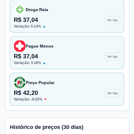
Droga Raia
R$ 37,04
Ver loja
Variação:
0.14
%
▲
Pague Menos
R$ 37,04
Ver loja
Variação:
3.18
%
▲
Preço Popular
R$ 42,20
Ver loja
Variação:
-0.02
%
▼
Histórico de preços (30 dias)