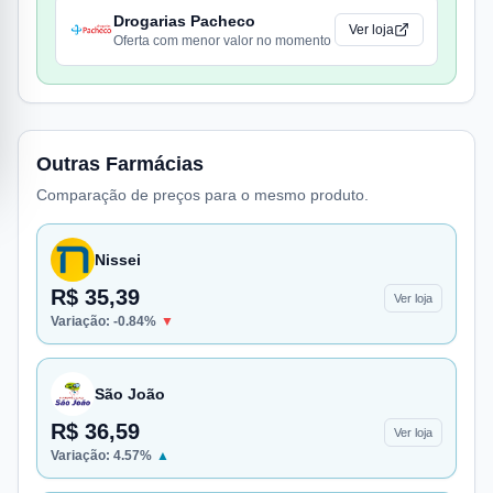
Drogarias Pacheco
Ver loja
Oferta com menor valor no momento
Outras Farmácias
Comparação de preços para o mesmo produto.
Nissei
R$ 35,39
Ver loja
Variação:
-0.84
%
▼
São João
R$ 36,59
Ver loja
Variação:
4.57
%
▲