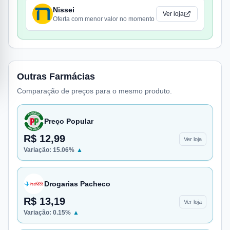
Nissei
Ver loja
Oferta com menor valor no momento
Outras Farmácias
Comparação de preços para o mesmo produto.
Preço Popular
R$ 12,99
Ver loja
Variação:
15.06
%
▲
Drogarias Pacheco
R$ 13,19
Ver loja
Variação:
0.15
%
▲