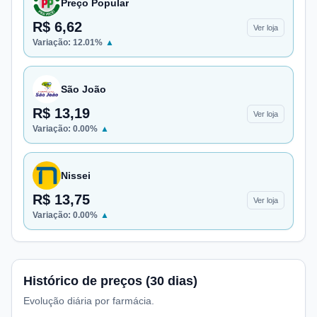
Preço Popular
R$ 6,62
Ver loja
Variação:
12.01
%
▲
São João
R$ 13,19
Ver loja
Variação:
0.00
%
▲
Nissei
R$ 13,75
Ver loja
Variação:
0.00
%
▲
Histórico de preços (30 dias)
Evolução diária por farmácia.