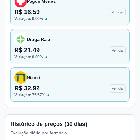
Pague Menos
R$ 16,59
Ver loja
Variação:
0.00
%
▲
Droga Raia
R$ 21,49
Ver loja
Variação:
0.00
%
▲
Nissei
R$ 32,92
Ver loja
Variação:
75.57
%
▲
Histórico de preços (30 dias)
Evolução diária por farmácia.