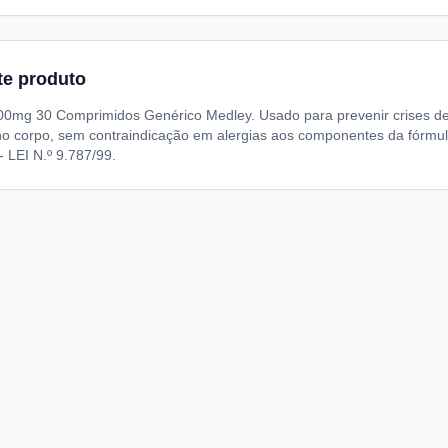
te produto
100mg 30 Comprimidos Genérico Medley. Usado para prevenir crises d
o no corpo, sem contraindicação em alergias aos componentes da
LEI N.º 9.787/99.
A
I