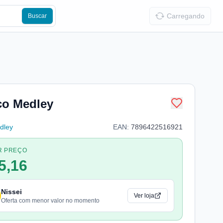
Carregando
Buscar
co Medley
dley
EAN:
7896422516921
R PREÇO
5,16
Nissei
Ver loja
Oferta com menor valor no momento