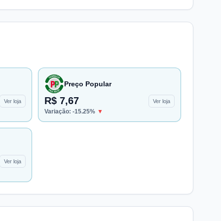
Preço Popular
R$ 7,67
Ver loja
Ver loja
Variação:
-15.25
%
▼
Ver loja