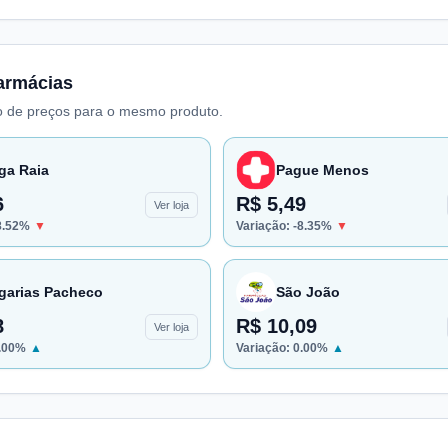
armácias
 de preços para o mesmo produto.
ga Raia
Pague Menos
6
R$ 5,49
Ver loja
8.52
%
▼
Variação:
-8.35
%
▼
garias Pacheco
São João
8
R$ 10,09
Ver loja
.00
%
▲
Variação:
0.00
%
▲