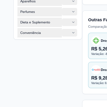
Aparelhos
Perfumes
Outras F
Dieta e Suplemento
Comparação
Conveniência
Dro
R$ 5,2
Variação:
-
Dro
R$ 9,2
Variação:
0