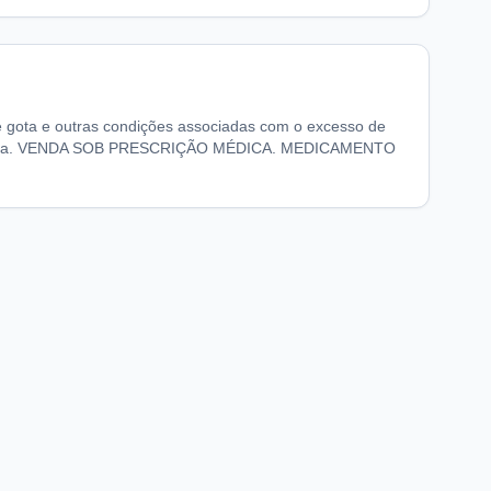
e gota e outras condições associadas com o excesso de
 fórmula. VENDA SOB PRESCRIÇÃO MÉDICA. MEDICAMENTO
chaFarma
Informações legais
nício
Termos de Uso