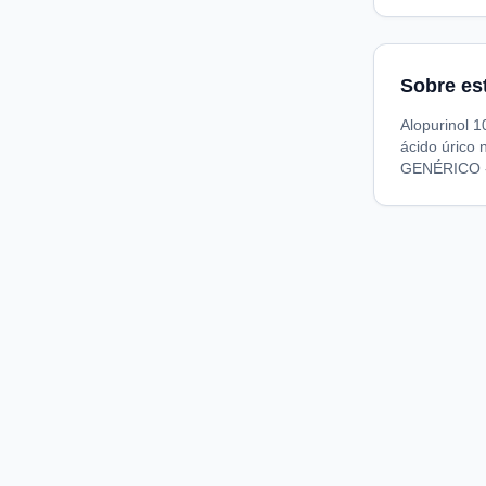
Sobre es
Alopurinol 
ácido úric
GENÉRICO - 
Compare preços de medicamentos e produtos de farmácia