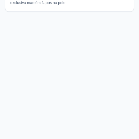
exclusiva mantém fiapos na pele.
Compare preços de medicamentos e produtos de farmácia