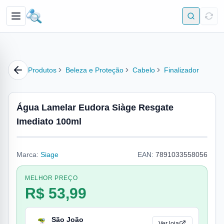
Produtos
Beleza e Proteção
Cabelo
Finalizador
Água Lamelar Eudora Siàge Resgate
Imediato 100ml
Marca:
Siage
EAN:
7891033558056
MELHOR PREÇO
R$ 53,99
São João
Ver loja