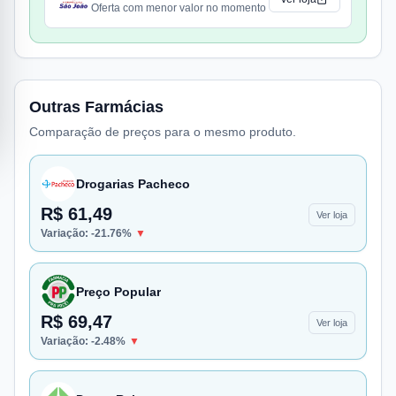
Oferta com menor valor no momento
Outras Farmácias
Comparação de preços para o mesmo produto.
Drogarias Pacheco
R$ 61,49
Ver loja
Variação:
-21.76
%
▼
Preço Popular
R$ 69,47
Ver loja
Variação:
-2.48
%
▼