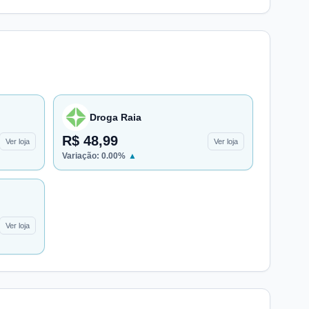
Droga Raia
R$ 48,99
Ver loja
Ver loja
Variação:
0.00
%
▲
Ver loja