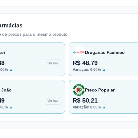
armácias
 de preços para o mesmo produto.
sei
Drogarias Pacheco
38
R$ 48,79
Ver loja
.00
%
▲
Variação:
0.00
%
▲
 João
Preço Popular
49
R$ 50,21
Ver loja
.00
%
▲
Variação:
0.00
%
▲