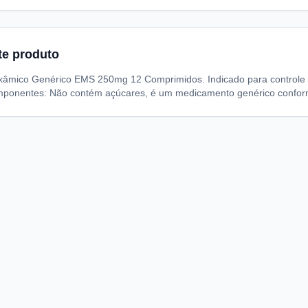
te produto
xâmico Genérico EMS 250mg 12 Comprimidos. Indicado para controle 
ponentes: Não contém açúcares, é um medicamento genérico conform
A
I
S