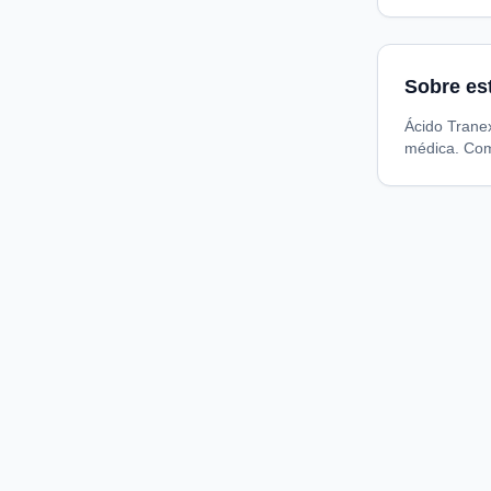
Sobre es
Ácido Trane
médica. Com
Compare preços de medicamentos e produtos de farmácia
online. Encontre ofertas e compre direto na loja oficial.