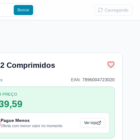
Carregando
Buscar
12 Comprimidos
s
EAN:
7896004723020
R PREÇO
39,59
Pague Menos
Ver loja
Oferta com menor valor no momento