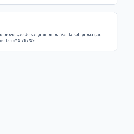
e prevenção de sangramentos. Venda sob prescrição
e Lei nº 9.787/99.
chaFarma
Informações legais
nício
Termos de Uso
obre nós
Política de Privacidade