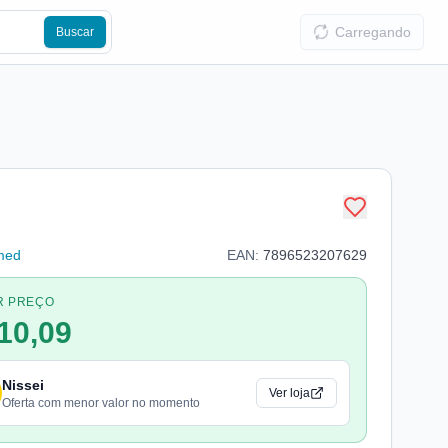
Carregando
Buscar
med
EAN:
7896523207629
R PREÇO
10,09
Nissei
Ver loja
Oferta com menor valor no momento