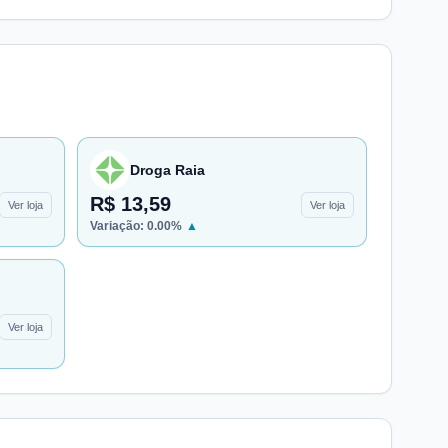
Droga Raia
R$ 13,59
Ver loja
Ver loja
Variação:
0.00
%
▲
Ver loja