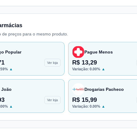
armácias
 de preços para o mesmo produto.
ço Popular
Pague Menos
71
R$ 13,29
Ver loja
.59
%
▲
Variação:
0.00
%
▲
 João
Drogarias Pacheco
93
R$ 15,99
Ver loja
.00
%
▲
Variação:
0.00
%
▲