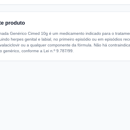
te produto
omada Genérico Cimed 10g é um medicamento indicado para o tratamen
luindo herpes genital e labial, no primeiro episódio ou em episódios re
o valaciclovir ou a qualquer componente da fórmula. Não há contraindica
 genérico, conforme a Lei n.º 9.787/99.
A