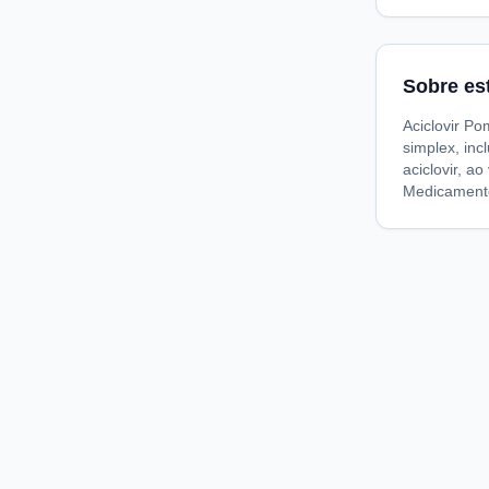
Sobre es
Aciclovir P
simplex, inc
aciclovir, a
Medicamento