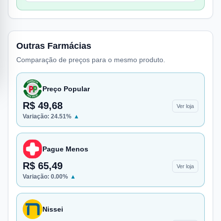
Outras Farmácias
Comparação de preços para o mesmo produto.
Preço Popular
R$ 49,68
Ver loja
Variação:
24.51
%
▲
Pague Menos
R$ 65,49
Ver loja
Variação:
0.00
%
▲
Nissei